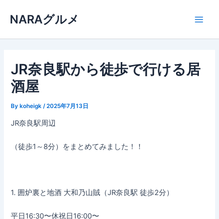
内
NARAグルメ
容
Main
を
ス
Men
キ
ッ
JR奈良駅から徒歩で行ける居
プ
酒屋
By
koheigk
/
2025年7月13日
JR奈良駅周辺
（徒歩1～8分）をまとめてみました！！
1. 囲炉裏と地酒 大和乃山賊（JR奈良駅 徒歩2分）
平日16:30〜休祝日16:00〜