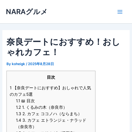
内
NARAグルメ
容
Main
を
ス
Men
キ
ッ
奈良デートにおすすめ！おし
プ
ゃれカフェ！
By
koheigk
/
2025年8月28日
目次
1
【奈良デートにおすすめ】おしゃれで人気
のカフェ5選
1.1
📖 目次
1.2
1. くるみの木（奈良市）
1.3
2. カフェ ココノハ（ならまち）
1.4
3. カフェ エトランジェ・ナラッド
（奈良市）