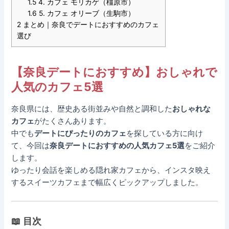
1.5
4. カフェ モリカゲ（橿原市）
1.6
5. カフェ オリーブ（生駒市）
2
まとめ｜奈良でデートにおすすめのカフェ
選び
【奈良デートにおすすめ】おしゃれで
人気のカフェ5選
奈良県には、歴史ある街並みや自然と調和した
おしゃれな
カフェ
がたくさんあります。
中でも
デートにぴったりのカフェ
を探している方に向け
て、今回は
奈良デートにおすすめの人気カフェ5選
をご紹介
します。
ゆったり会話を楽しめる隠れ家カフェから、インスタ映え
するスイーツカフェまで幅広くピックアップしました。
📖 目次