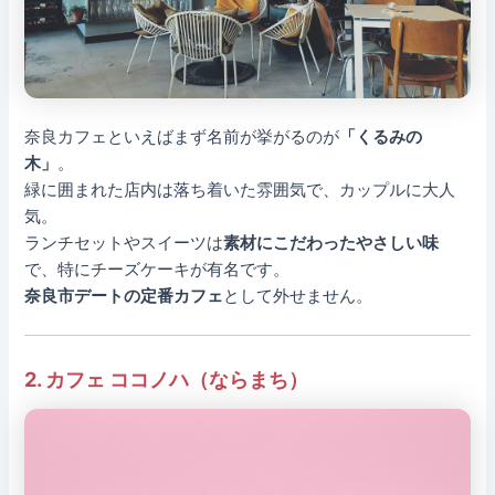
奈良カフェといえばまず名前が挙がるのが
「くるみの
木」
。
緑に囲まれた店内は落ち着いた雰囲気で、カップルに大人
気。
ランチセットやスイーツは
素材にこだわったやさしい味
で、特にチーズケーキが有名です。
奈良市デートの定番カフェ
として外せません。
2. カフェ ココノハ（ならまち）